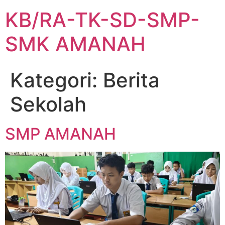
KB/RA-TK-SD-SMP-
SMK AMANAH
Kategori:
Berita
Sekolah
SMP AMANAH