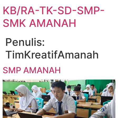
KB/RA-TK-SD-SMP-
SMK AMANAH
Penulis:
TimKreatifAmanah
SMP AMANAH